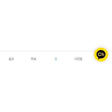
설교
주보
홈
사진첩
자료실