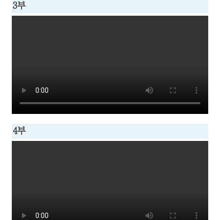
3부
4부