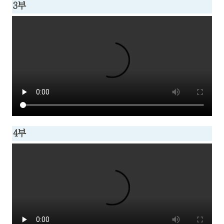
3부
4부